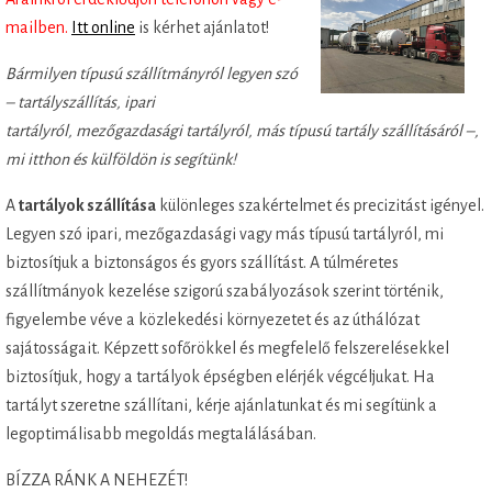
mailben.
Itt online
is kérhet ajánlatot!
Bármilyen típusú szállítmányról legyen szó
– tartályszállítás, ipari
tartályról, mezőgazdasági tartályról, más típusú tartály szállításáról –,
mi itthon és külföldön is segítünk!
A
tartályok szállítása
különleges szakértelmet és precizitást igényel.
Legyen szó ipari, mezőgazdasági vagy más típusú tartályról, mi
biztosítjuk a biztonságos és gyors szállítást. A túlméretes
szállítmányok kezelése szigorú szabályozások szerint történik,
figyelembe véve a közlekedési környezetet és az úthálózat
sajátosságait. Képzett sofőrökkel és megfelelő felszerelésekkel
biztosítjuk, hogy a tartályok épségben elérjék végcéljukat. Ha
tartályt szeretne szállítani, kérje ajánlatunkat és mi segítünk a
legoptimálisabb megoldás megtalálásában.
BÍZZA RÁNK A NEHEZÉT!