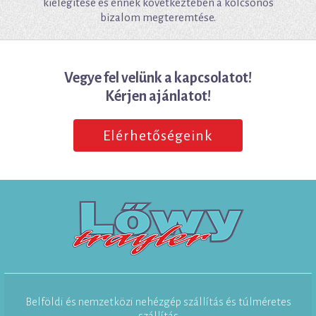
kielégítése és ennek következtében a kölcsönös
bizalom megteremtése.
Vegye fel velünk a kapcsolatot!
Kérjen ajánlatot!
Elérhetőségeink
Belföldi és nemzetközi nehézgép szállítás és túlméretes
szállítás