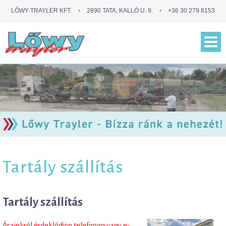
LŐWY TRAYLER KFT.
•
2890 TATA, KALLÓ U. 9.
•
+36 30 279 8153
Tartály szállítás
Tartály szállítás
Árainkról érdeklődjön telefonon vagy e-