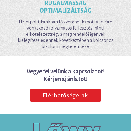
RUGALMASSÁG
OPTIMALIZÁLTSÁG
Üzletpolitikánkban fő szerepet kapott a jövőre
vonatkozó folyamatos fejlesztés iránti
elkötelezettség, a megrendelői igények
kielégítése és ennek következtében a kölcsönös
bizalom megteremtése.
Vegye fel velünk a kapcsolatot!
Kérjen ajánlatot!
Elérhetőségeink