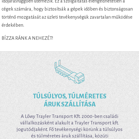
időjárásfüggően ütemezik. Ez a szolgáltatás elengedhetetlen a
cégek számára, hogy biztosítsák a gépek időben és biztonságosan
történő mozgatását az üzleti tevékenységük zavartalan működése
érdekében.
BÍZZA RÁNK A NEHEZÉT!
TÚLSÚLYOS, TÚLMÉRETES
ÁRUK SZÁLLÍTÁSA
A Lőwy Trayler Transport Kft. 2000-ben családi
vállalkozásként alakult a Trayler Transport kft.
jogutódjaként. Fő tevékenységi körünk a túlsúlyos
és túlméretes áruk szállítása, közúti