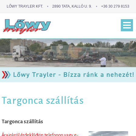
LŐWY TRAYLER KFT.
•
2890 TATA, KALLÓ U. 9.
•
+36 30 279 8153
Targonca szállítás
Targonca szállítás
Árainkról érdeklődjön telefonon vagy e-