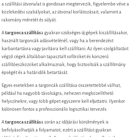
a szállítási útvonalat is gondosan megtervezik, figyelembe véve a
közlekedési szabályokat, az útvonal korlátozásait, valamint a
rakomány méretét és súlyát.
A
targonca szállítás
a gyakran szükséges új gépek kiszállításakor,
használt targoncák adásvételénél, vagy ha a berendezést
karbantartásra vagy javításra kell szállítani. Az ilyen szolgáltatást
végző cégek általában tapasztalt sofőröket és korszerű
szállítóeszközöket alkalmaznak, hogy biztosítsák a szállítmány
épségét és a határidők betartását.
Egyes esetekben a targoncák szállítása összetettebbé válhat,
például ha nagyobb távolságra, nehezen megközelíthető
helyszínekre, vagy több gépet egyszerre kell eljuttatni. Ilyenkor
különösen fontos a professzionális logisztikai tervezés.
A
targonca szállítás
a során az időjárási körülmények is
befolyásolhatják a folyamatot, ezért a szállítást gyakran