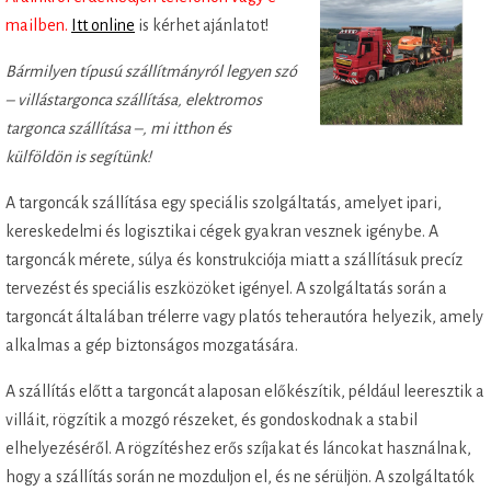
mailben.
Itt online
is kérhet ajánlatot!
Bármilyen típusú szállítmányról legyen szó
– villástargonca szállítása, elektromos
targonca szállítása –, mi itthon és
külföldön is segítünk!
A targoncák szállítása egy speciális szolgáltatás, amelyet ipari,
kereskedelmi és logisztikai cégek gyakran vesznek igénybe. A
targoncák mérete, súlya és konstrukciója miatt a szállításuk precíz
tervezést és speciális eszközöket igényel. A szolgáltatás során a
targoncát általában trélerre vagy platós teherautóra helyezik, amely
alkalmas a gép biztonságos mozgatására.
A szállítás előtt a targoncát alaposan előkészítik, például leeresztik a
villáit, rögzítik a mozgó részeket, és gondoskodnak a stabil
elhelyezéséről. A rögzítéshez erős szíjakat és láncokat használnak,
hogy a szállítás során ne mozduljon el, és ne sérüljön. A szolgáltatók